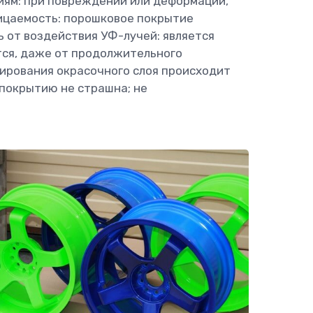
иям: при повреждении или деформации,
ницаемость: порошковое покрытие
 от воздействия УФ-лучей: является
тся, даже от продолжительного
мирования окрасочного слоя происходит
 покрытию не страшна; не