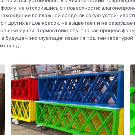
относятся: устойчивость к механическим поврежден
 форму, не отслоившись от поверхности; влагонепро
 нахождении во влажной среде; высокую устойчивость
от других видов красок, не выцветает и не разрушае
нечных лучей; термостойкость: так как процесс фор
о в будущем эксплуатация изделия под температурой
их сред.
МЕТАЛЛОИЗДЕЛИЙ